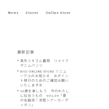
k
News
Stores
Online Store
最新記事
真矢ミキさん着用 リメイク
デニムパンツ
BIGI ONLINE STORE リニュ
ーアルのお知らせ ※ポイン
ト移行のためのご確認お願い
いたします※
50歳を楽しもう 今のわたし
に似合うもの VOL.09「夏
の名脇役！涼感シアーカーデ
ィガン」