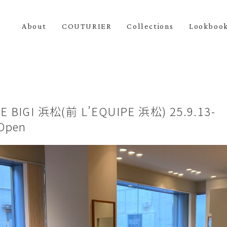
About
COUTURIER
Collections
Lookboo
E BIGI 浜松(前 L’EQUIPE 浜松) 25.9.13-
Open