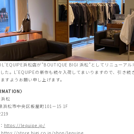
りL’EQUIPE浜松店が”BOUTIQUE BIGI 浜松”としてリニューアル
まし
た。L’EQUIPEの新作も続々入荷してまいりますので、引き続
けますようお願い申し上げます。
RMATION〉
I 浜松
静岡県浜松市中央区板屋町101－15 1F
2219
E：
https://lequipe.jp/
：
https://store.bigi.co.jp/shop/lequipe