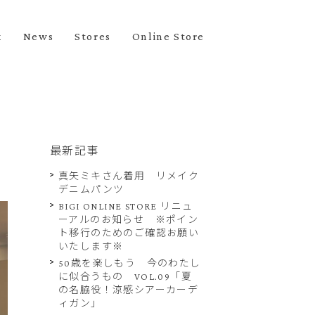
k
News
Stores
Online Store
最新記事
真矢ミキさん着用 リメイク
デニムパンツ
BIGI ONLINE STORE リニュ
ーアルのお知らせ ※ポイン
ト移行のためのご確認お願い
いたします※
50歳を楽しもう 今のわたし
に似合うもの VOL.09「夏
の名脇役！涼感シアーカーデ
ィガン」