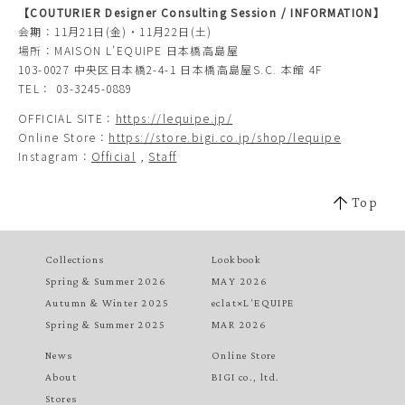
【COUTURIER Designer Consulting Session / INFORMATION】
会期：11月21日(金)・11月22日(土)
場所：MAISON L’EQUIPE 日本橋高島屋
103-0027 中央区日本橋2-4-1 日本橋高島屋S.C. 本館 4F
TEL： 03-3245-0889
OFFICIAL SITE：
https://lequipe.jp/
Online Store：
https://store.bigi.co.jp/shop/lequipe
Instagram：
Official
,
Staff
Top
Collections
Lookbook
Spring & Summer 2026
MAY 2026
Autumn & Winter 2025
eclat×L'EQUIPE
Spring & Summer 2025
MAR 2026
News
Online Store
About
BIGI co., ltd.
Stores