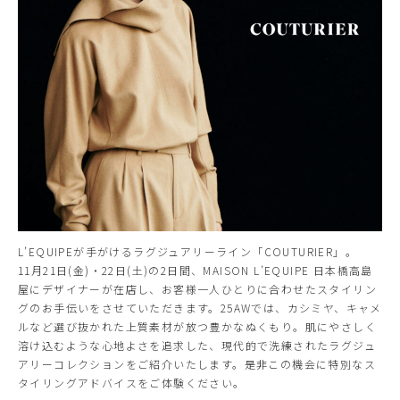
L’EQUIPEが手がけるラグジュアリーライン「COUTURIER」。
11月21日(金)・22日(土)の2日間、MAISON L’EQUIPE 日本橋高島
屋にデザイナーが在店し、お客様一人ひとりに合わせたスタイリン
グのお手伝いをさせていただきます。25AWでは、カシミヤ、キャメ
ルなど選び抜かれた上質素材が放つ豊かなぬくもり。肌にやさしく
溶け込むような心地よさを追求した、現代的で洗練されたラグジュ
アリーコレクションをご紹介いたします。是非この機会に特別なス
タイリングアドバイスをご体験ください。