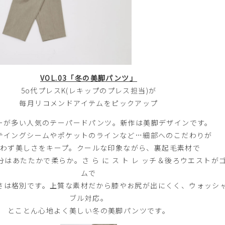
VOL.03「冬の美脚パンツ」
5o代プレスK(レキップのプレス担当)が
每月リコメンドアイテムをピックアップ
ーが多い人気のテーパードパンツ。新作は美脚デザインです。
テイングシームやポケットのラインなど…細部へのこだわりが
わず美しさをキープ。クールな印象ながら、裏起毛素材で
はあたたかで柔らか。さ ら に ス ト レ ッチ＆後ろウエストが
ムで
さは格別です。上質な素材だから膝やお尻が出にくく、ウォッシ
ブル対応。
とことん心地よく美しい冬の美脚パンツです。