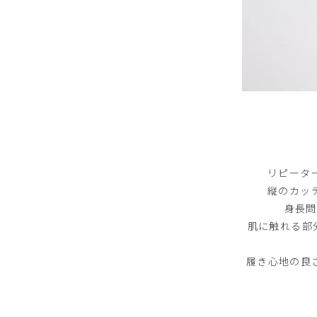
リピータ
縦のカッ
身長問
肌に触れる部分
履き心地の良