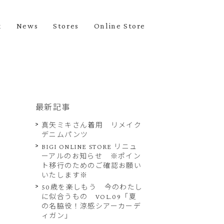
k
News
Stores
Online Store
最新記事
真矢ミキさん着用 リメイク
デニムパンツ
BIGI ONLINE STORE リニュ
ーアルのお知らせ ※ポイン
ト移行のためのご確認お願い
いたします※
50歳を楽しもう 今のわたし
に似合うもの VOL.09「夏
の名脇役！涼感シアーカーデ
ィガン」