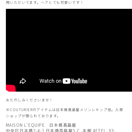
用いただいてます。ヘアとても可愛いです！
おたのしみくださいませ！
※COUTURIERのアイテムは日本橋髙島屋メゾンレキップ他。入荷
ショップが限られております。
MAISON L’EQUIPE 日本橋髙島屋
中央区日本橋2-4-1 日本橋高島屋S.C. 本館 4F
TEL: 03-