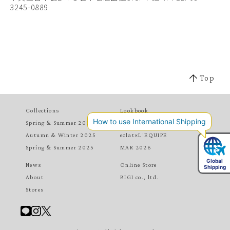
3245-0889
Top
Collections
Lookbook
Spring & Summer 2026
MAY 2026
Autumn & Winter 2025
eclat×L'EQUIPE
Spring & Summer 2025
MAR 2026
News
Online Store
About
BIGI co., ltd.
Stores