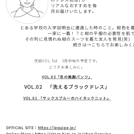
リアルなおすすめを毎
月お届けいたします。
とある学校の入学説明会に遭遇した時のこと。紺色を
一家に一着！？と紺の平服の必要性を肌
その列に見慣れぬ紺のスーツを着た友人を発見(笑)
続きは→
こちらでお楽しみく
次回VOL.5は 3月中旬の予定です。
どうぞお楽しみに。
VOL.03「冬の美脚パンツ」
VOL.02
「洗えるブラックドレス」
VOL.01 「サックスブルーのハイネックニット」
OFFICIAL SITE：
https://lequipe.jp/
Online Store：
https://store.bigi.co.jp/shop/lequipe