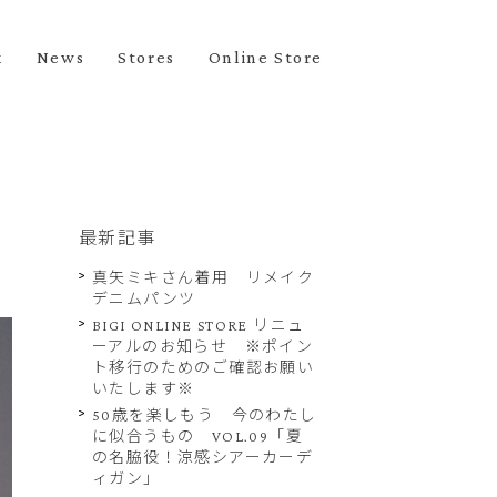
k
News
Stores
Online Store
最新記事
真矢ミキさん着用 リメイク
デニムパンツ
BIGI ONLINE STORE リニュ
ーアルのお知らせ ※ポイン
ト移行のためのご確認お願い
いたします※
50歳を楽しもう 今のわたし
に似合うもの VOL.09「夏
の名脇役！涼感シアーカーデ
ィガン」