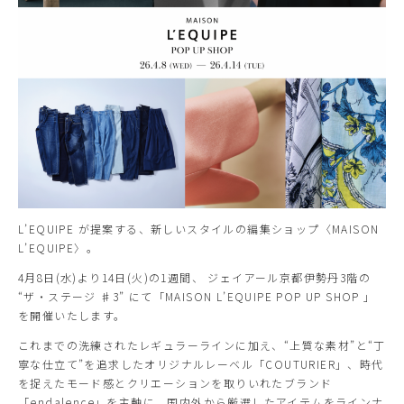
L’EQUIPE が提案する、新しいスタイルの編集ショップ〈MAISON
L’EQUIPE〉。
4月8日(水)より14日(火)の1週間、 ジェイアール京都伊勢丹3階の
“ザ・ステージ ♯3” にて「MAISON L’EQUIPE POP UP SHOP 」
を開催いたします。
これまでの洗練されたレギュラーラインに加え、“上質な素材”と“丁
寧な仕立て”を追求したオリジナルレーベル「COUTURIER」、時代
を捉えたモード感とクリエーションを取りいれたブランド
「endalence」を主軸に、国内外から厳選したアイテムをラインナ