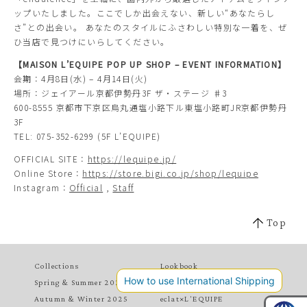
ップいたしました。ここでしか出会えない、新しい“あなたらし
さ”との出会い。 あなたのスタイルにふさわしい特別な一着を、ぜ
ひ当店で見つけにいらしてください。
【MAISON L’EQUIPE POP UP SHOP – EVENT INFORMATION】
会期：4
月8
日
(水) – 4
月14
日
(
火
)
場所：ジェイアール京都伊勢丹3F ザ・ステージ ♯3
600-8555 京都市下京区烏丸通塩小路下ル東塩小路町JR京都伊勢丹
3F
TEL: 075-352-6299 (5F L’EQUIPE)
OFFICIAL SITE：
https://lequipe.jp/
Online Store：
https://store.bigi.co.jp/shop/lequipe
Instagram：
Official
,
Staff
Top
Collections
Lookbook
Spring & Summer 2026
MAY 2026
Autumn & Winter 2025
eclat×L'EQUIPE