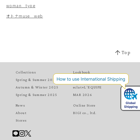
woman type
オトナmuse web
Top
Collections
Lookbook
Spring & Summer 2026
MAY 2026
Autumn & Winter 2025
eclat×L'EQUIPE
Spring & Summer 2025
MAR 2026
News
Online Store
About
BIGI co., ltd.
Stores