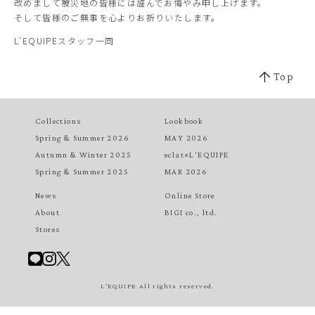
改めまして被災地の皆様には謹んでお悔やみ申し上げます。
そして皆様のご無事を心よりお祈りいたします。
L’EQUIPEスタッフ一同
Top
Collections
Lookbook
Spring & Summer 2026
MAY 2026
Autumn & Winter 2025
eclat×L'EQUIPE
Spring & Summer 2025
MAR 2026
News
Online Store
About
BIGI co., ltd.
Stores
L’EQUIPE All rights reserved.