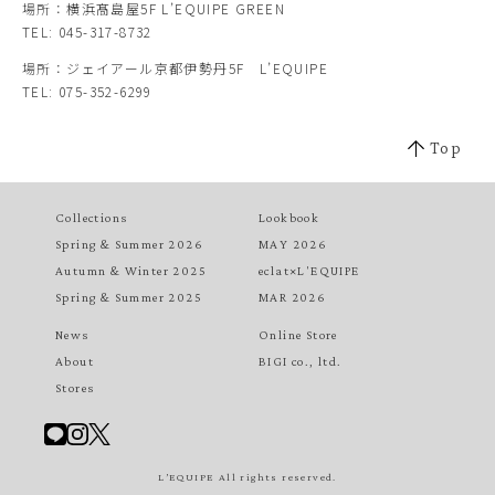
場所：横浜髙島屋5F L’EQUIPE GREEN
TEL: 045-317-8732
場所：ジェイアール京都伊勢丹5F L’EQUIPE
TEL: 075-352-6299
Top
Collections
Lookbook
Spring & Summer 2026
MAY 2026
Autumn & Winter 2025
eclat×L'EQUIPE
Spring & Summer 2025
MAR 2026
News
Online Store
About
BIGI co., ltd.
Stores
L’EQUIPE All rights reserved.