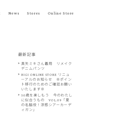
k
News
Stores
Online Store
最新記事
真矢ミキさん着用 リメイク
デニムパンツ
BIGI ONLINE STORE リニュ
ーアルのお知らせ ※ポイン
ト移行のためのご確認お願い
いたします※
50歳を楽しもう 今のわたし
に似合うもの VOL.09「夏
の名脇役！涼感シアーカーデ
ィガン」