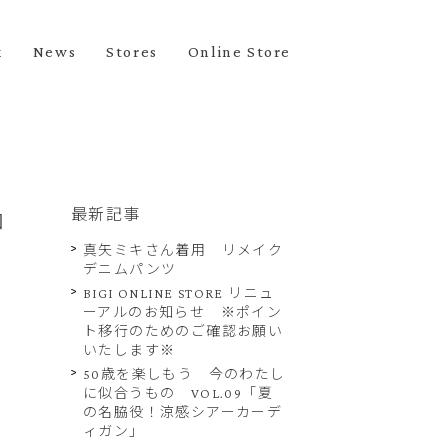
k
News
Stores
Online Store
ロ
最新記事
真矢ミキさん着用 リメイク
デニムパンツ
BIGI ONLINE STORE リニュ
ーアルのお知らせ ※ポイン
ト移行のためのご確認お願い
いたします※
50歳を楽しもう 今のわたし
に似合うもの VOL.09「夏
の名脇役！涼感シアーカーデ
ィガン」