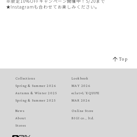
※限定10%OFFキャンペーン開催中！5/20まで
★Instagram
も合わせてお楽しみください。
Top
Collections
Lookbook
Spring & Summer 2026
MAY 2026
Autumn & Winter 2025
eclat×L'EQUIPE
Spring & Summer 2025
MAR 2026
News
Online Store
About
BIGI co., ltd.
Stores