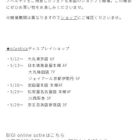
ノベルティをご用意したフェアも全国のショップで開催。この機会
にぜひお買い物をお楽しみくださいませ。
※開催期間は異なりますので
ショップ
にご確認くださいませ。
★plantica
ディスプレイショップ
・5/12～ 大丸東京店 6F
・5/13～ 日本橋髙島屋本館 4F
大丸梅田店 7F
ジェイアール京都伊勢丹 5F
・5/18～ 岩田屋本店 本館4F
・5/25～ 松坂屋名古屋店 本館4F
川西阪急 3F
・5/26～ 京王百貨店新宿店 3F
BIGI online sotreはこちら