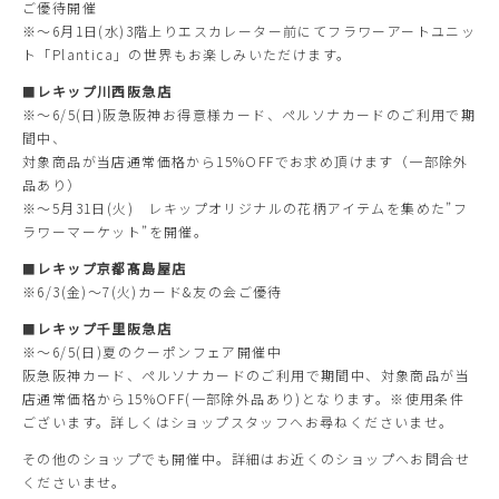
ご優待開催
※〜6月1日(水)3階上りエスカレーター前にてフラワーアートユニッ
ト「Plantica」の世界もお楽しみいただけます。
■
レキップ川西阪急店
※〜6/5(日)阪急阪神お得意様カード、ペルソナカードのご利用で期
間中、
対象商品が当店通常価格から15%OFFでお求め頂けます（一部除外
品あり）
※〜5月31日(火) レキップオリジナルの花柄アイテムを集めた”フ
ラワーマーケット”を開催。
■
レキップ京都髙島屋店
※6/3(金)〜7(火)カード&友の会ご優待
■
レキップ千里阪急店
※〜6/5(日)夏のクーポンフェア開催中
阪急阪神カード、ペルソナカードのご利用で期間中、対象商品が当
店通常価格から15%OFF(一部除外品あり)となります。※使用条件
ございます。詳しくはショップスタッフへお尋ねくださいませ。
その他のショップでも開催中。詳細はお近くのショップへお問合せ
くださいませ。