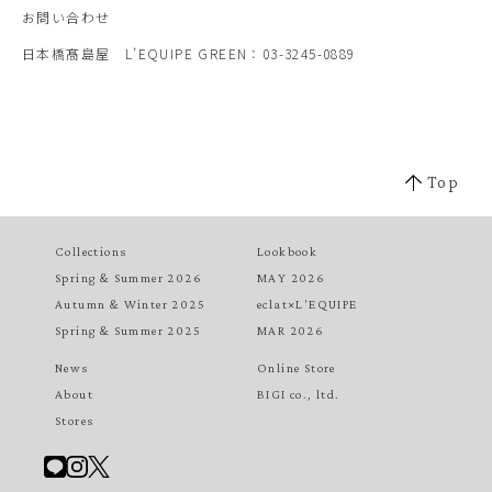
お問い合わせ
日本橋髙島屋 L’EQUIPE GREEN：03-3245-0889
Top
Collections
Lookbook
Spring & Summer 2026
MAY 2026
Autumn & Winter 2025
eclat×L'EQUIPE
Spring & Summer 2025
MAR 2026
News
Online Store
About
BIGI co., ltd.
Stores