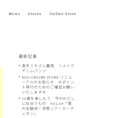
k
News
Stores
Online Store
最新記事
真矢ミキさん着用 リメイク
デニムパンツ
BIGI ONLINE STORE リニュ
ーアルのお知らせ ※ポイン
ト移行のためのご確認お願い
いたします※
50歳を楽しもう 今のわたし
に似合うもの VOL.09「夏
の名脇役！涼感シアーカーデ
ィガン」