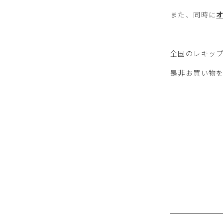
また、同時に
全国の
レキッ
是非お買い物