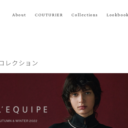
About
COUTURIER
Collections
Lookboo
冬コレクション