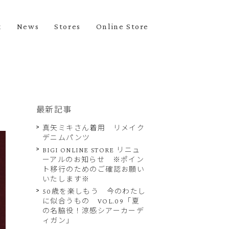
k
News
Stores
Online Store
最新記事
真矢ミキさん着用 リメイク
デニムパンツ
BIGI ONLINE STORE リニュ
ーアルのお知らせ ※ポイン
ト移行のためのご確認お願い
いたします※
50歳を楽しもう 今のわたし
に似合うもの VOL.09「夏
の名脇役！涼感シアーカーデ
ィガン」