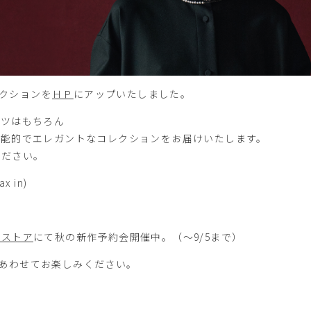
レクションを
ＨＰ
にアップいたしました。
ャツはもちろん
機能的でエレガントなコレクションをお届けいたします。
ください。
ax in)
ンストア
にて秋の新作予約会開催中。（～9/5まで）
 あわせてお楽しみください。