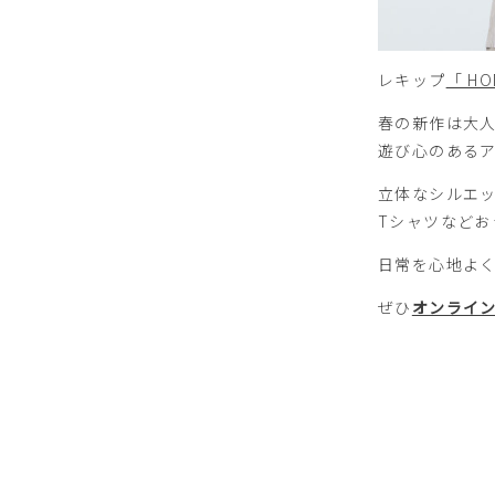
レキップ
「 HO
春の新作は大
遊び心のある
立体なシルエ
Tシャツなど
日常を心地よ
ぜひ
オンライ