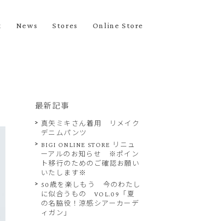
k
News
Stores
Online Store
最新記事
真矢ミキさん着用 リメイク
デニムパンツ
BIGI ONLINE STORE リニュ
ーアルのお知らせ ※ポイン
ト移行のためのご確認お願い
いたします※
50歳を楽しもう 今のわたし
に似合うもの VOL.09「夏
の名脇役！涼感シアーカーデ
ィガン」