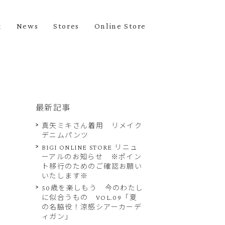
k
News
Stores
Online Store
最新記事
真矢ミキさん着用 リメイク
デニムパンツ
BIGI ONLINE STORE リニュ
ーアルのお知らせ ※ポイン
ト移行のためのご確認お願い
いたします※
50歳を楽しもう 今のわたし
に似合うもの VOL.09「夏
の名脇役！涼感シアーカーデ
ィガン」