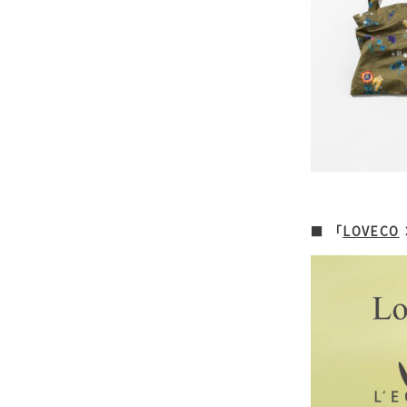
■ ​
「
LOVECO
​