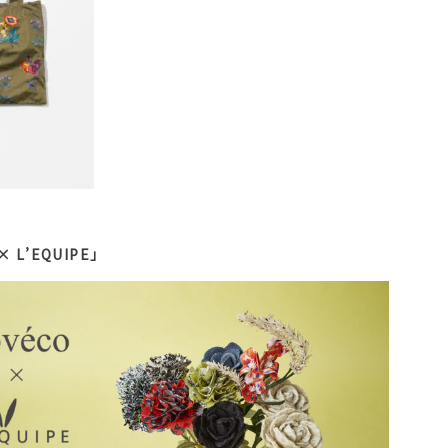
 ×​ L’EQUIPE」​