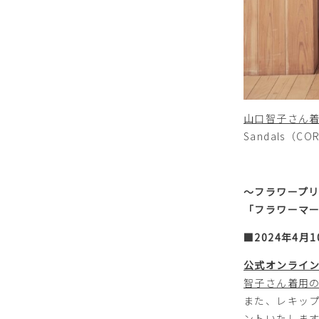
山口智子さん
Sandals（CO
～フラワープリントバッ
「フラワーマ
■2024年4月
公式オンライ
智子さん着用
また、レキップ
ントいたしま