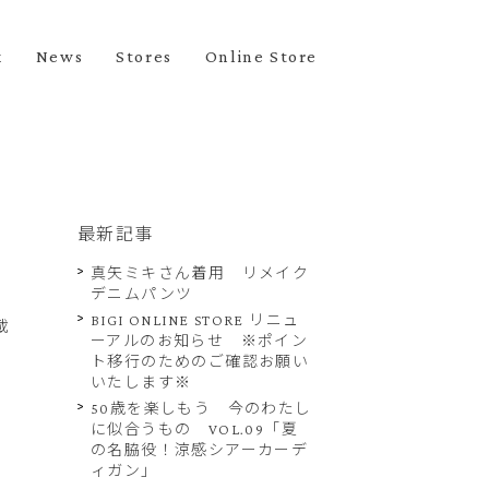
k
News
Stores
Online Store
最新記事
真矢ミキさん着用 リメイク
デニムパンツ
BIGI ONLINE STORE リニュ
載
ーアルのお知らせ ※ポイン
ト移行のためのご確認お願い
いたします※
50歳を楽しもう 今のわたし
に似合うもの VOL.09「夏
の名脇役！涼感シアーカーデ
ィガン」