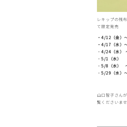
レキップの​残
て限定発売
・4/12（金）
・4/17（水）
・
4/24（水）
・
5/1（水）
・
5/8（水） 
・
5/29（水）
山口智子さんが
覧くださいま