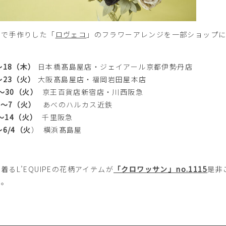
布で手作りした「
ロヴェコ
」のフラワー​アレンジ​を一部ショップ
～18（木）
日本橋髙島屋店・ジェイアール京都伊勢丹店
～23（火）
大阪髙島屋店・福岡岩田屋本店
 ～30（火）
京王百貨店新宿店・川西阪急
 ～7（火）
あべのハルカス近鉄
～14（火）
千里阪急
～6/4（火
） 横浜髙島屋
着るL’EQUIPEの花柄アイテムが
「クロワッサン」no.1115
是非
せ。