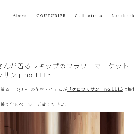
About
COUTURIER
Collections
Lookboo
さんが着るレキップのフラワーマーケット
サン」no.1115
着るL’EQUIPEの花柄アイテムが
「クロワッサン」no.1115
に掲
を纏う全８ページ
！ご覧ください。