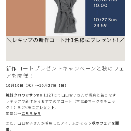
新作コートプレゼントキャンペーン
と
秋のフェ
アを開催
！
10月10日（木）～10月27日（日）
雑誌クロワッサンno.1127
にて山口智子さんが颯爽と着こなす
レキップの新作からおすすめのコート（本誌🎁マークをチェッ
ク！）を3名様に
プレゼント
。
応募は→
こちらから
また、山口智子さんが着用したアイテムがそろう
秋のフェアを開
催
。