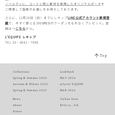
ノベルティに、コートと同じ素材を使用したオリジナルポーチ
を
ご用意して皆様のお越しをお待ちしております。
さらに、11月10日（日）までにレキップ
LINE公式アカウント新規登
録
で、今すぐ使える3000円分のクーポンをもれなくプレゼント。登
録は→
こちら
から。
L’EQUIPE レキップ
TEL.03・6861・7698
Top
Collections
Lookbook
Spring & Summer 2026
MAY 2026
Autumn & Winter 2025
eclat×L'EQUIPE
Spring & Summer 2025
MAR 2026
News
Online Store
About
BIGI co., ltd.
Stores