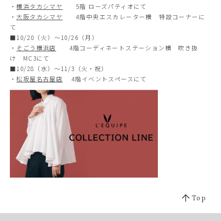
・
横浜タカシマヤ
5階 ローズパティオにて
・
大阪タカシマヤ
4階中央エスカレーター横 特設コーナーに
て
■10/20（火）～10/26（月）
・
そごう横浜店
4階コーディネートステーション横 吹き抜
け MC3にて
■10/28（水）～11/3（火・祝）
・
松坂屋名古屋店
4階イベントスペースにて
Top