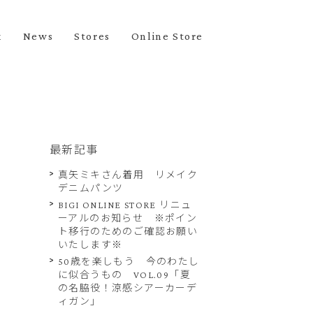
k
News
Stores
Online Store
最新記事
真矢ミキさん着用 リメイク
デニムパンツ
BIGI ONLINE STORE リニュ
ーアルのお知らせ ※ポイン
ト移行のためのご確認お願い
いたします※
50歳を楽しもう 今のわたし
に似合うもの VOL.09「夏
の名脇役！涼感シアーカーデ
ィガン」