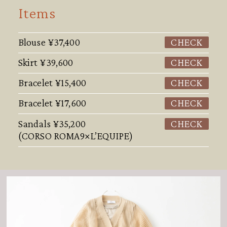
Items
Blouse
¥37,400
CHECK
Skirt
¥39,600
CHECK
Bracelet
¥15,400
CHECK
Bracelet
¥17,600
CHECK
Sandals
¥35,200
CHECK
(CORSO ROMA9×L’EQUIPE)