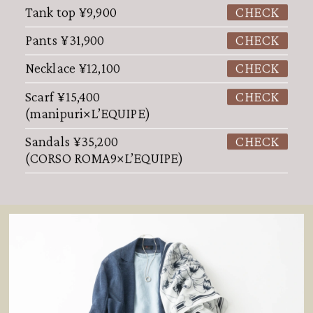
Tank top
¥9,900
CHECK
Pants
¥31,900
CHECK
Necklace
¥12,100
CHECK
Scarf
¥15,400
CHECK
(manipuri×L’EQUIPE)
Sandals
¥35,200
CHECK
(CORSO ROMA9×L’EQUIPE)