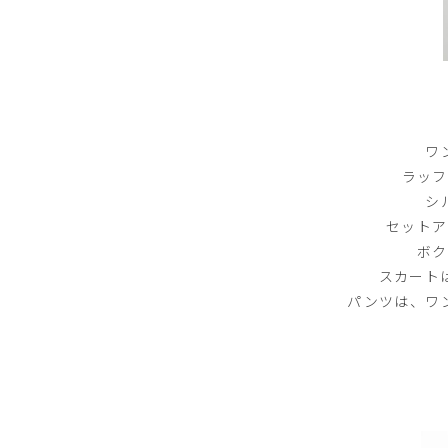
ワ
ラッフ
シ
セットア
ボク
スカート
パンツは、ワ