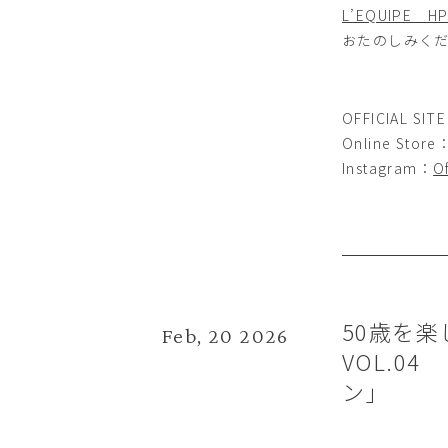
L’EQUIPE H
おたのしみく
OFFICIAL SIT
Online Store
Instagram：
Of
50歳を
Feb, 20 2026
VOL.0
ン」