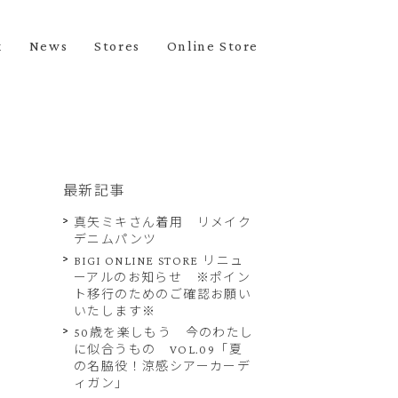
k
News
Stores
Online Store
最新記事
真矢ミキさん着用 リメイク
デニムパンツ
BIGI ONLINE STORE リニュ
ーアルのお知らせ ※ポイン
ト移行のためのご確認お願い
いたします※
50歳を楽しもう 今のわたし
に似合うもの VOL.09「夏
の名脇役！涼感シアーカーデ
ィガン」