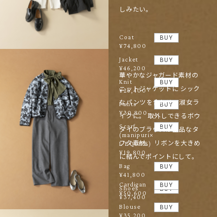
しみたい。
Coat
BUY
¥74,800
Jacket
BUY
¥46,200
華やかなジャガード素材の
Knit
BUY
ニットジャケットに シック
¥26,400
なパンツを合わせて淑女ラ
Pants
BUY
¥30,800
イクに。 取外しできるボウ
Scarf
BUY
タイのブラウスは上品なタ
(manipuri×
フタ素材。 リボンを大きめ
L’EQUIPE)
¥19,800
に結んでポイントにして。
Bag
BUY
¥41,800
Cardigan
BUY
Shoes
BUY
¥50,600
¥37,400
Blouse
BUY
¥35,200