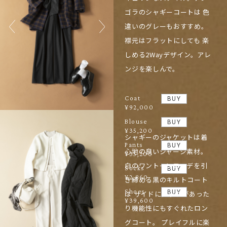
ゴラのシャギーコートは 色
違いのグレーもおすすめ。
襟元はフラットにしても 楽
しめる2Wayデザイン。アレ
ンジを楽しんで。
Coat
BUY
¥92,000
Blouse
BUY
¥35,200
シャギーのジャケットは着
Pants
BUY
心地の良いジャージ素材。
¥35,200
白のワントーンコーデを引
Socks
BUY
¥2,860
き締める黒のキルトコート
Shoes
BUY
は サイドにジップがあった
¥39,600
り機能性にもすぐれたロン
グコート。 プレイフルに楽