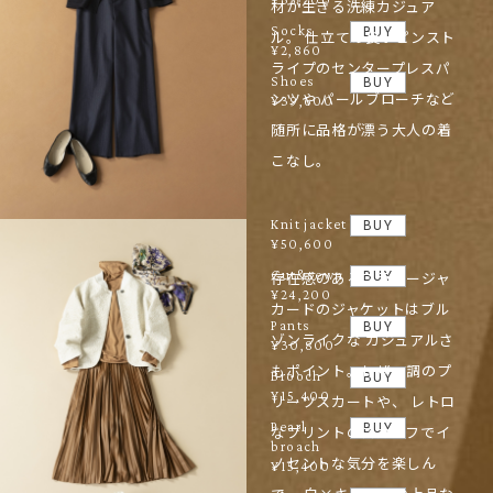
材が生きる洗練カジュア
Socks
BUY
ル。 仕立ての良いピンスト
¥2,860
ライプのセンタープレスパ
Shoes
BUY
ンツや パールブローチなど
¥39,600
随所に品格が漂う大人の着
こなし。
Knit jacket
BUY
¥50,600
Cut&sewn
存在感のあるフラワージャ
BUY
¥24,200
カードのジャケットはブル
Pants
BUY
ゾンライクな カジュアルさ
¥30,800
もポイント。レザー調のプ
Brooch
BUY
¥15,400
リーツスカートや、 レトロ
Pearl
BUY
なプリントのスカーフでイ
broach
ノセントな気分を楽しん
¥15,400