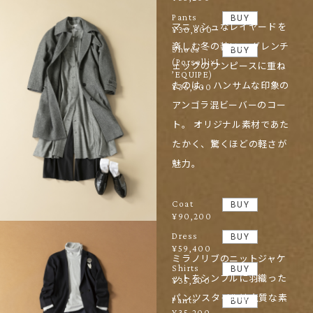
Pants
BUY
マニッシュなレイヤードを
¥30,800
楽しむ冬の装い。 グレンチ
Shoes
BUY
(Porselli×L
ェックのワンピースに重ね
’EQUIPE)
たのは、 ハンサムな印象の
¥36,300
アンゴラ混ビーバーのコー
ト。 オリジナル素材であた
たかく、驚くほどの軽さが
魅力。
Coat
BUY
¥90,200
Dress
BUY
¥59,400
ミラノリブのニットジャケ
Shirts
BUY
ットをシンプルに羽織った
¥35,200
パンツスタイルは上質な素
Pants
BUY
¥35,200