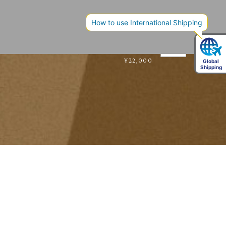
necklace
¥22,000
Socks
BUY
¥2,860
Shoes
BUY
¥22,000