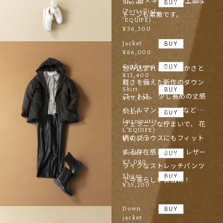
で。 白×キャメルの上品な
Shoes
BUY
(Porselli×L
トーンも素敵です。
’EQUIPE)
¥36,300
Jacket
BUY
¥66,000
Cut&sewn
包み込まれるあたたかさと
BUY
¥15,400
軽さを備えた新作のダウン
Skirt
BUY
コートは、 少し長めの丈感
¥39,600
やドルマンスリーブなど…
Scarf
BUY
(manipuri×
フェミニンな佇まいで、 花
L’EQUIPE)
柄のブラウスにもフィット
¥19,800
する存在感が魅力。 レザー
Socks
BUY
¥3,080
ライクなストレッチパンツ
Shoes
BUY
で今年らしい表情に！
¥35,200
Down
BUY
jacket