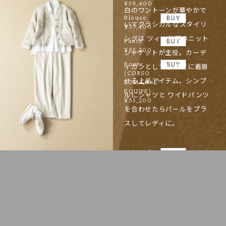
¥59,400
白のワントーンが華やかで
Blouse
BUY
いてクラシカルなスタイリ
¥37,400
ングは ツィード調のニット
Pants
BUY
¥35,200
ジャケットが主役。カーデ
Boots
BUY
ィガンとしても ラフに着崩
(CORSO
せる上品アイテム。シンプ
ROMA,9×L’
EQUIPE)
ルにシャツと ワイドパンツ
¥35,200
を合わせたらパールをプラ
スしてレディに。
Knit jacket
BUY
¥37,400
Shirt
BUY
¥30,800
Pants
BUY
¥35,200
Pearl
BUY