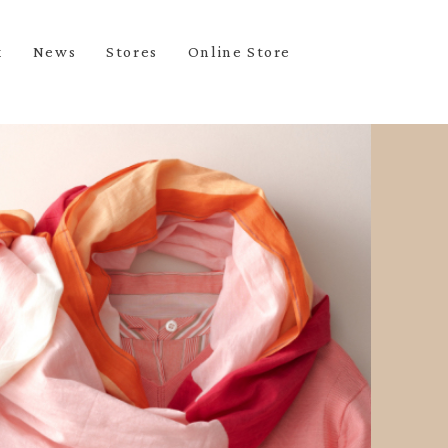
k
News
Stores
Online Store