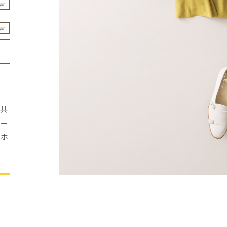
OW
OW
は共
ジー
ルホ