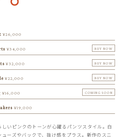
t
¥26,000
rts
¥34,000
BUY NOW
ts
¥32,000
BUY NOW
le
¥22,000
BUY NOW
g
¥16,000
COMING SOON
akers
¥19,000
らしいピンクのトーンが心躍るパンツスタイル。白
シューズやバックで、抜け感をプラス。新作のスニ