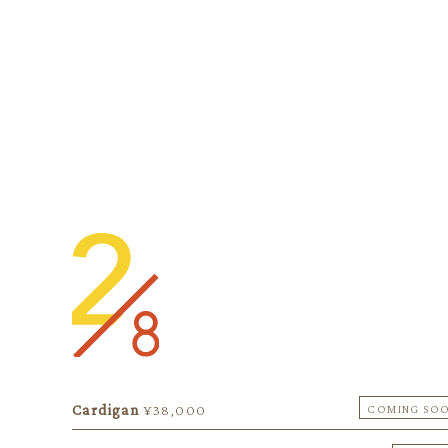
Cardigan
¥38,000
COMING SO