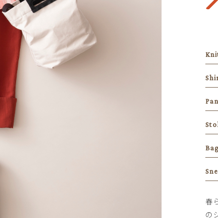
Kni
Shi
Pan
Sto
Ba
Sne
春
の