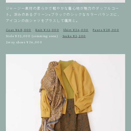
ジャージー素材の柔らかで軽やかな着心地が魅力のダッフルコー
ト。深みのあるグリーン×ブラックのシックなカラーバランスに、
アイコンの白シャツをプラスして颯爽と。
Coat ¥68,000
Knit ¥32,000
Shirt ¥26,000
Pants ¥28,000
Stole ¥32,000 (comming soon)
Socks ¥2,200
2way shoes ¥36,000