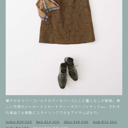
華やかなマリーゴールドカラーをベースにした着こなしが新鮮。美
しい花柄のジャカートスカートやノーカラージャケットetc… それぞ
れ単品でも素敵にスタイリングできるアイテムばかり。
Jacket ¥38,000
Knit ¥24,000
Skirt ¥48,000
Stole ¥32,000
Socks ¥2,600
2way shoes ¥36,000