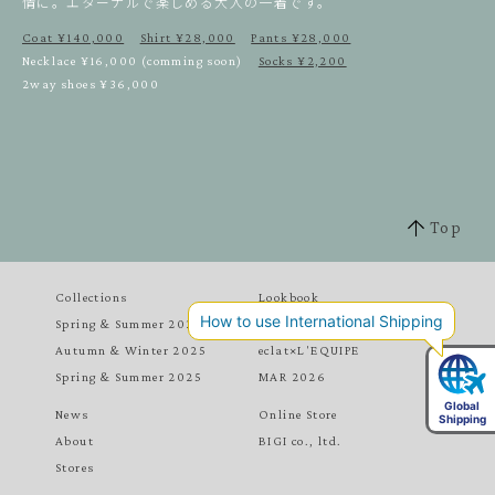
情に。エターナルで楽しめる大人の一着です。
Coat ¥140,000
Shirt ¥28,000
Pants ¥28,000
Necklace ¥16,000 (comming soon)
Socks ¥2,200
2way shoes ¥36,000
Top
Collections
Lookbook
Spring & Summer 2026
MAY 2026
Autumn & Winter 2025
eclat×L'EQUIPE
Spring & Summer 2025
MAR 2026
News
Online Store
About
BIGI co., ltd.
Stores