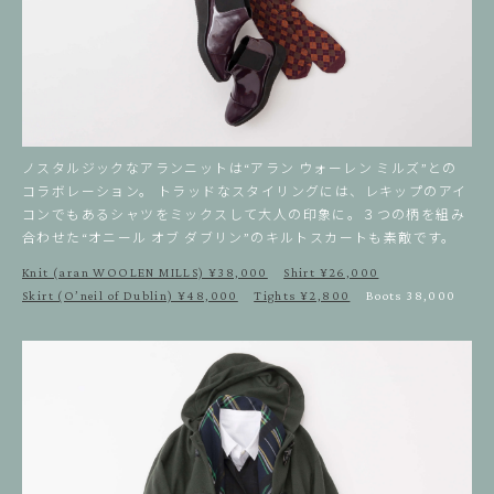
ノスタルジックなアランニットは“アラン ウォーレン ミルズ”との
コラボレーション。
トラッドなスタイリングには、レキップのアイ
コンでもあるシャツをミックスして大人の印象に。３つの柄を組み
合わせた“オニール オブ ダブリン”のキルトスカートも素敵です。
Knit (aran WOOLEN MILLS) ¥38,000
Shirt ¥26,000
Skirt (O’neil of Dublin) ¥48,000
Tights ¥2,800
Boots 38,000