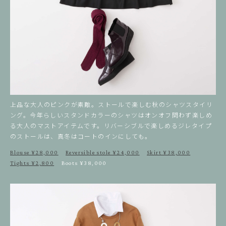
上品な大人のピンクが素敵。ストールで楽しむ秋のシャツスタイリ
ング。
今年らしいスタンドカラーのシャツはオンオフ問わず楽しめ
る大人のマストアイテムです。
リバーシブルで楽しめるジレタイプ
のストールは、真冬はコートのインにしても。
Blouse ¥28,000
Reversible stole ¥24,000
Skirt ¥38,000
Tights ¥2,800
Boots ¥38,000