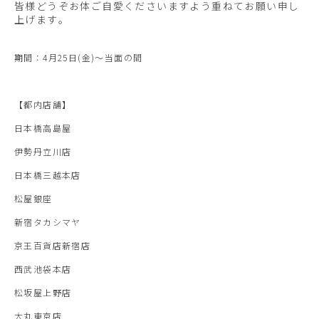
皆様どうぞお体ご自愛くださいますよう重ねてお願い申し
上げます
。
期間：4月25日(金)～当面の間
【都内店舗】
日本橋高島屋
伊勢丹立川店
日本橋三越本店
松屋銀座
新宿タカシマヤ
京王百貨店新宿店
西武池袋本店
松坂屋上野店
大丸東京店