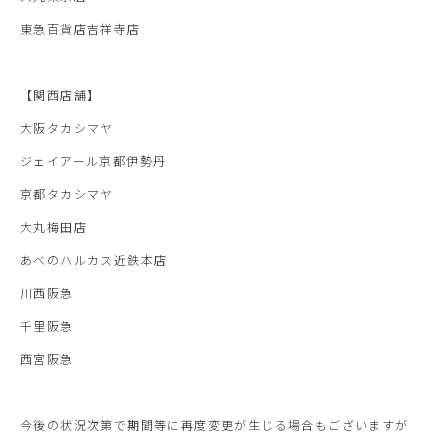
東急百貨店吉祥寺店
【関西店舗】
大阪タカシマヤ
ジェイアール京都伊勢丹
京都タカシマヤ
大丸梅田店
あべのハルカス近鉄本店
川西阪急
千里阪急
西宮阪急
今後の状況次第で期間等に再度変更が生じる場合もございますが