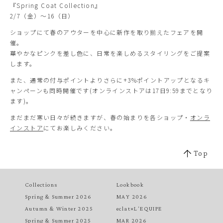
『Spring Coat Collection』
2/7（金）～16（日）
ショップにて春のアウターを中心に新作を取り揃えたフェアを開
催。
華やかなピンクを差し色に、日常を楽しめるスタイリングをご提案
します。
また、通常の付与ポイントよりさらに+3%ポイントアップとなるキ
ャンペーンも同時開催です(オンラインストアは17日9:59までとなり
ます)。
まだまだ寒い日々が続きますが、春の始まりを各ショップ・
オンラ
インストア
にてお楽しみください。
Top
Collections
Lookbook
Spring & Summer 2026
MAY 2026
Autumn & Winter 2025
eclat×L'EQUIPE
Spring & Summer 2025
MAR 2026