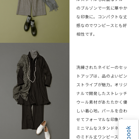
Boots ¥41,800
BUY
のブルゾンで一気に華やか
な印象に。コンパクトな丈
感なのでワンピースとも好
相性です。
Coat ¥55,000
BUY
Knit ¥26,400
BUY
洗練されたネイビーのセッ
Cut&sewn
BUY
トアップは、品のよいピン
¥17,600
ストライプが魅力。オリジ
Pants ¥35,200
BUY
ナルで開発したストレッチ
Necklace
BUY
¥13,200
ウール素材があたたかく優
Stole ¥17,600
しい着心地。パールを合わ
BUY
せてフォーマルな印象に。
Socks ¥3,080
BUY
ミニマムなスタンドネック
Shoes (CORSO
BUY
ROMA,9×L’EQUIP
のミドル丈ワンピースは一