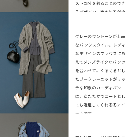
スト部分を絞ることのでき
るデザイン。撥水加工が施
されたリサイクル素材も魅
力です。
グレーのワントーンが上品
なパンツスタイル。レディ
Coat ¥81,400
BUY
なデザインのブラウスにあ
Knit ¥39,600
BUY
えてメンズライクなパンツ
Pants ¥35,200
BUY
を合わせて。くるくるとし
Stole ¥20,900
BUY
たブークレーニットがリッ
Bag ¥42,900
BUY
チな印象のカーディガン
Shoes
BUY
は、あたたかでコートとし
(CORSO
ても活躍してくれる冬アイ
ROMA,9×L’EQUIP
E) ¥35,200
テムです。
Knit coat
BUY
¥68,200