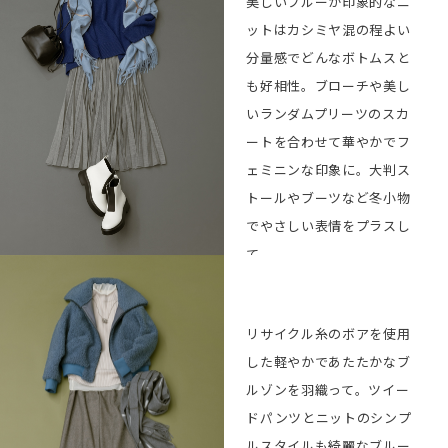
美しいブルーが印象的なニ
Blouse ¥39,600
ットはカシミヤ混の程よい
BUY
分量感でどんなボトムスと
Pants ¥33,000
BUY
も好相性。ブローチや美し
Necklace
BUY
¥15,400
いランダムプリーツのスカ
Bag ¥39,600
BUY
ートを合わせて華やかでフ
Shoes ¥39,600
ェミニンな印象に。大判ス
BUY
トールやブーツなど冬小物
でやさしい表情をプラスし
て。
Knit ¥33,000
BUY
リサイクル糸のボアを使用
Skirt ¥46,200
BUY
した軽やかであたたかなブ
Brooch ¥9,900
BUY
ルゾンを羽織って。ツイー
Stole ¥17,600
BUY
ドパンツとニットのシンプ
Bag ¥39,600
BUY
ルスタイルも綺麗なブルー