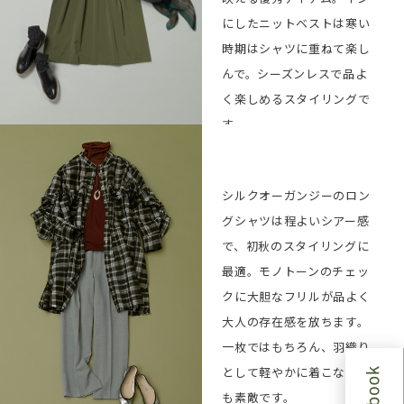
Boots ¥41,800
BUY
にしたニットベストは寒い
時期はシャツに重ねて楽し
んで。シーズンレスで品よ
く楽しめるスタイリングで
す。
Jacket ¥50,600
BUY
シルクオーガンジーのロン
Knit vest ¥30,800
BUY
グシャツは程よいシアー感
Skirt ¥30,800
BUY
で、初秋のスタイリングに
Necklace ¥17,600
BUY
最適。モノトーンのチェッ
Scarf
BUY
クに大胆なフリルが品よく
(manipuri×L’EQUIPE)
大人の存在感を放ちます。
¥17,600
一枚ではもちろん、羽織り
2way Bag ¥42,900
BUY
として軽やかに着こなすの
Socks ¥3,080
BUY
も素敵です。
Shoes ¥39,600
BUY