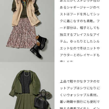
あたたかくストレッチ性の
Pants ¥35,200
BUY
あるシャギージャージのベ
Scarf
BUY
ストはフードを外してシッ
(manipuri×L’EQUIPE)
¥19,800
クに着こなすのも素敵。フ
Bag ¥39,600
BUY
ード部分は、帽子としても
独立するプレイフルなアイ
Shoes
BUY
(CORSO
テム。ゆったりとしたシル
ROMA,9×L’EQUIPE)
¥35,200
エットなので冬はニットや
アウターとのレイヤードも
楽しんで。
2way Jacket
BUY
¥68,200
上品で軽やかなタフタのセ
Cut&sewn ¥19,800
ットアップはシワになりに
BUY
くいウォッシャブル素材。
Skirt ¥41,800
BUY
暑い時期や旅行にも便利で
Socks ¥2,860
BUY
映える優秀アイテム。イン