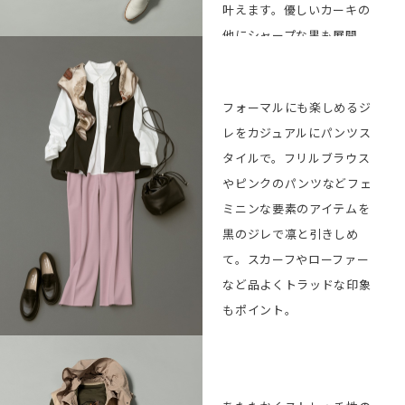
叶えます。優しいカーキの
他にシャープな黒も展開。
Long gilet ¥46,200
BUY
フォーマルにも楽しめるジ
Blouse ¥33,000
BUY
レをカジュアルにパンツス
Pants ¥24,200
BUY
タイルで。フリルブラウス
Necklace ¥15,400
BUY
やピンクのパンツなどフェ
Scarf
BUY
ミニンな要素のアイテムを
(manipuri×L’EQUIPE)
黒のジレで凛と引きしめ
¥19,800
て。スカーフやローファー
2way Bag ¥42,900
BUY
など品よくトラッドな印象
Shoes ¥39,600
BUY
もポイント。
Gilet ¥41,800
BUY
Blouse ¥35,200
BUY